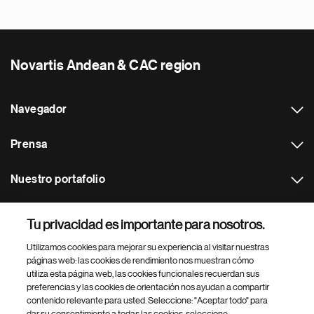
Novartis Andean & CAC region
Navegador
Prensa
Nuestro portafolio
Otras webs
Tu privacidad es importante para nosotros.
Utilizamos cookies para mejorar su experiencia al visitar nuestras
Footer Site Search
páginas web: las cookies de rendimiento nos muestran cómo
utiliza esta página web, las cookies funcionales recuerdan sus
preferencias y las cookies de orientación nos ayudan a compartir
contenido relevante para usted. Seleccione: "Aceptar todo" para
dar su consentimiento a todas las cookies, seleccione