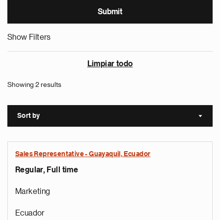
Show Filters
Limpiar todo
Showing 2 results
Sort by
Sort a
Sales Representative - Guayaquil, Ecuador
Regular, Full time
Marketing
Ecuador