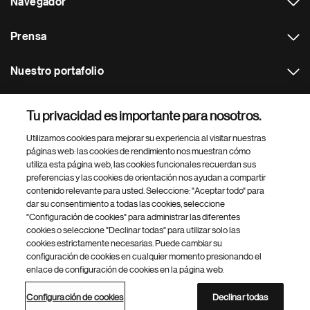
Navegador
Prensa
Nuestro portafolio
Otras webs
Tu privacidad es importante para nosotros.
Utilizamos cookies para mejorar su experiencia al visitar nuestras
Footer Site Search
páginas web: las cookies de rendimiento nos muestran cómo
utiliza esta página web, las cookies funcionales recuerdan sus
preferencias y las cookies de orientación nos ayudan a compartir
contenido relevante para usted. Seleccione: "Aceptar todo" para
dar su consentimiento a todas las cookies, seleccione
"Configuración de cookies" para administrar las diferentes
cookies o seleccione "Declinar todas" para utilizar solo las
cookies estrictamente necesarias. Puede cambiar su
Parte
© 2026 Novartis AG
configuración de cookies en cualquier momento presionando el
inferior
enlace de configuración de cookies en la página web.
Política de privacidad
Términos de uso
Accesibilidad
del
Configuración de cookies
Mapa del sitio
pie
Configuración de cookies
Declinar todas
de