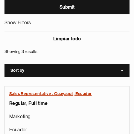
Show Filters
Limpiar todo
Showing 3 results
Sort by
Sort a
Sales Representative - Guayaquil, Ecuador
Regular, Full time
Marketing
Ecuador