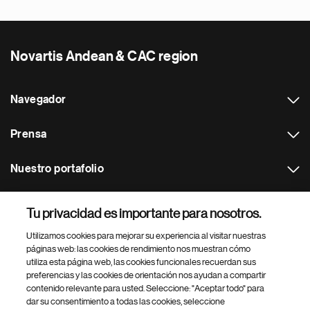
Novartis Andean & CAC region
Navegador
Prensa
Nuestro portafolio
Otras webs
Tu privacidad es importante para nosotros.
Utilizamos cookies para mejorar su experiencia al visitar nuestras
Footer Site Search
páginas web: las cookies de rendimiento nos muestran cómo
utiliza esta página web, las cookies funcionales recuerdan sus
preferencias y las cookies de orientación nos ayudan a compartir
contenido relevante para usted. Seleccione: "Aceptar todo" para
dar su consentimiento a todas las cookies, seleccione