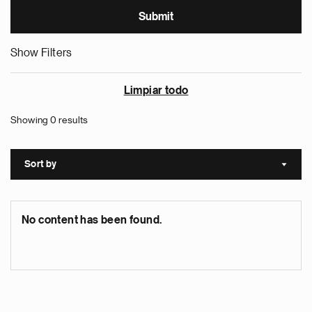
Show Filters
Limpiar todo
Showing 0 results
Sort by
Sort a
No content has been found.