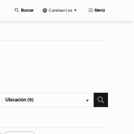
Candean | es
Buscar
Menú
Ubicación (9)