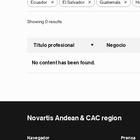
Ecuador
El Salvador
Guatemala
H
X
X
X
Showing 0 results
Título profesional
Negocio
Ordenar a
No content has been found.
Novartis Andean & CAC region
Navegador
Prensa