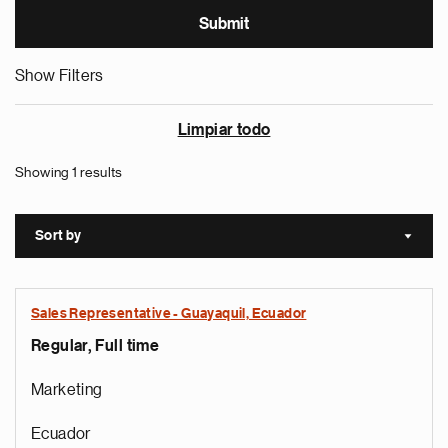
Show Filters
Limpiar todo
Showing 1 results
Sort by
Sort a
Sales Representative - Guayaquil, Ecuador
Regular, Full time
Marketing
Ecuador