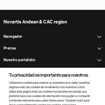
Novartis Andean & CAC region
Navegador
Prensa
Nuestro portafolio
Otras webs
Tu privacidad es importante para nosotros.
Utilizamos cookies para mejorar su experiencia al visitar nuestras
Footer Site Search
páginas web: las cookies de rendimiento nos muestran cómo
utiliza esta página web, las cookies funcionales recuerdan sus
preferencias y las cookies de orientación nos ayudan a compartir
contenido relevante para usted. Seleccione: "Aceptar todo" para
dar su consentimiento a todas las cookies, seleccione