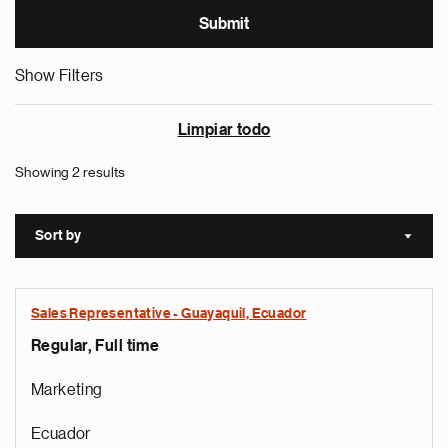
Show Filters
Limpiar todo
Showing 2 results
Sort by
Sort a
Sales Representative - Guayaquil, Ecuador
Regular, Full time
Marketing
Ecuador