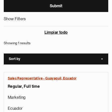
Show Filters
Limpiar todo
Showing 1 results
Sort by
Sort a
Sales Representative - Guayaquil, Ecuador
Regular, Full time
Marketing
Ecuador