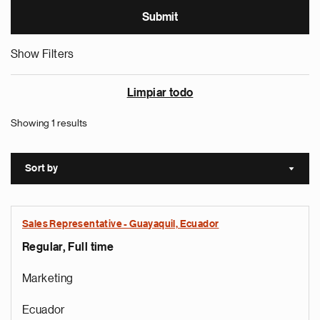
Show Filters
Limpiar todo
Showing 1 results
Sort by
Sort a
Sales Representative - Guayaquil, Ecuador
Regular, Full time
Marketing
Ecuador