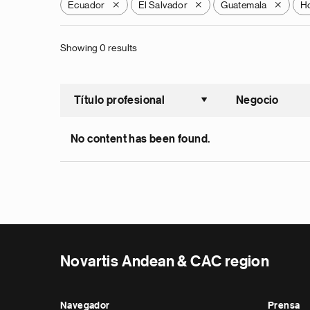
Ecuador
El Salvador
Guatemala
H
X
X
X
Showing 0 results
Título profesional
Negocio
Ordenar a
No content has been found.
Novartis Andean & CAC region
Navegador
Prensa