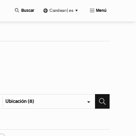
Candean | es
Buscar
Menú
Ubicación (8)