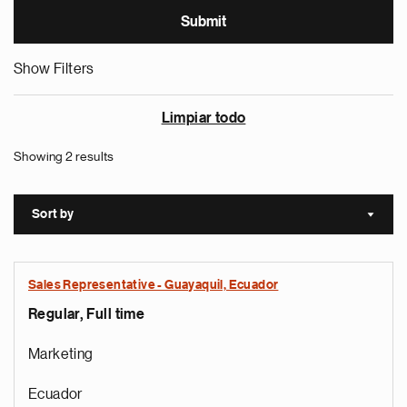
Show Filters
Limpiar todo
Showing 2 results
Sort by
Sort a
Sales Representative - Guayaquil, Ecuador
Regular, Full time
Marketing
Ecuador