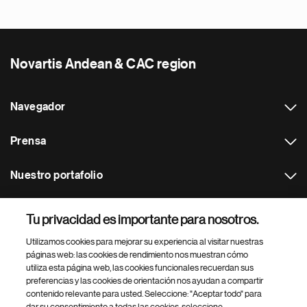
Novartis Andean & CAC region
Navegador
Prensa
Nuestro portafolio
Otras webs
Tu privacidad es importante para nosotros.
Utilizamos cookies para mejorar su experiencia al visitar nuestras
Footer Site Search
páginas web: las cookies de rendimiento nos muestran cómo
utiliza esta página web, las cookies funcionales recuerdan sus
preferencias y las cookies de orientación nos ayudan a compartir
contenido relevante para usted. Seleccione: "Aceptar todo" para
dar su consentimiento a todas las cookies, seleccione