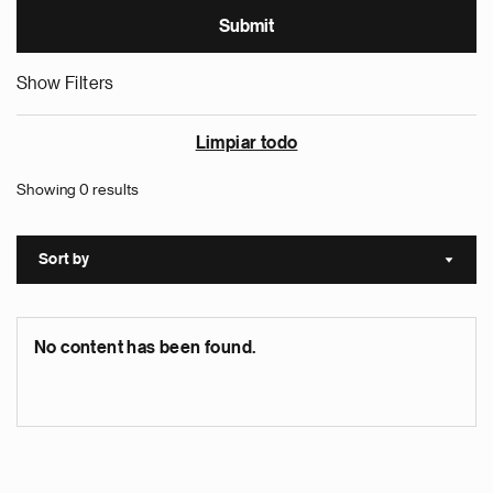
Show Filters
Limpiar todo
Showing 0 results
Sort by
Sort a
No content has been found.