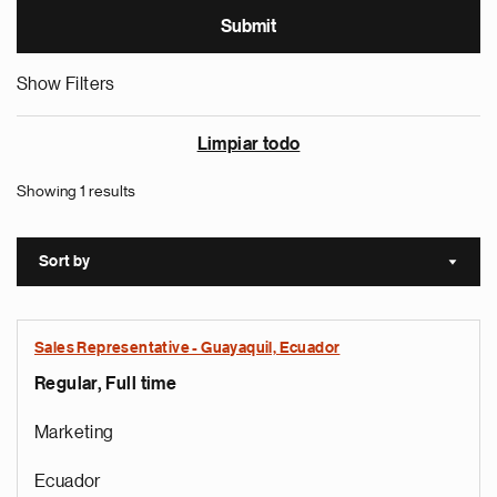
Show Filters
Limpiar todo
Showing 1 results
Sort by
Sort a
Sales Representative - Guayaquil, Ecuador
Regular, Full time
Marketing
Ecuador