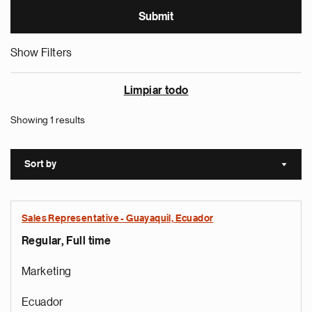
Show Filters
Limpiar todo
Showing 1 results
Sort by
Sort a
Sales Representative - Guayaquil, Ecuador
Regular, Full time
Marketing
Ecuador