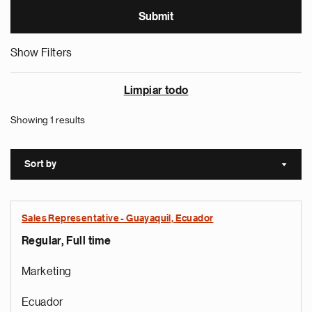
Show Filters
Limpiar todo
Showing 1 results
Sort by
Sort a
Sales Representative - Guayaquil, Ecuador
Regular, Full time
Marketing
Ecuador