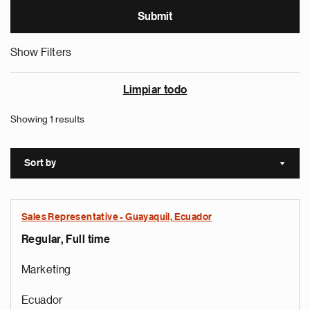
Show Filters
Limpiar todo
Showing 1 results
Sort by
Sort a
Sales Representative - Guayaquil, Ecuador
Regular, Full time
Marketing
Ecuador