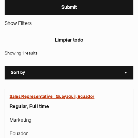
Show Filters
Limpiar todo
Showing 1 results
Sort by
Sort a
Sales Representative - Guayaquil, Ecuador
Regular, Full time
Marketing
Ecuador