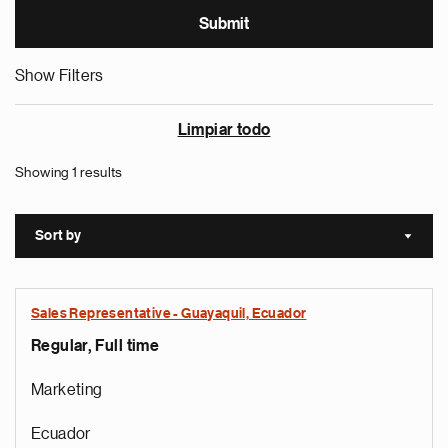
Show Filters
Limpiar todo
Showing 1 results
Sort by
Sort a
Sales Representative - Guayaquil, Ecuador
Regular, Full time
Marketing
Ecuador