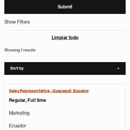
Show Filters
Limpiar todo
Showing 1 results
Sort by
Sort a
Sales Representative - Guayaquil, Ecuador
Regular, Full time
Marketing
Ecuador