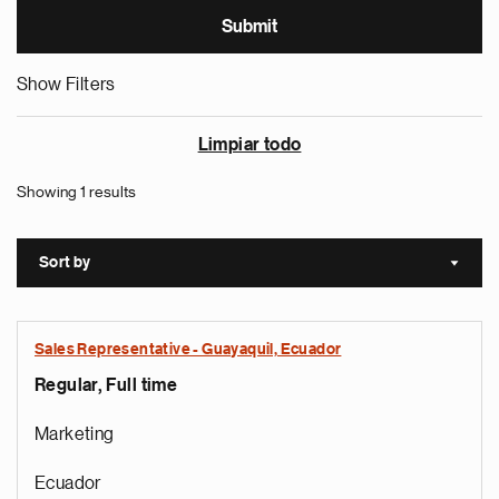
Show Filters
Limpiar todo
Showing 1 results
Sort by
Sort a
Sales Representative - Guayaquil, Ecuador
Regular, Full time
Marketing
Ecuador