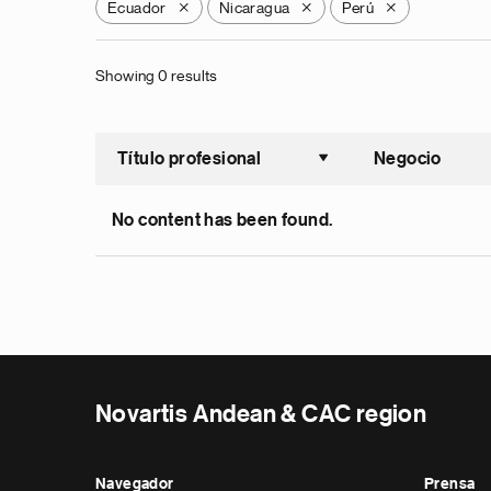
Ecuador
Nicaragua
Perú
X
X
X
Showing 0 results
Título profesional
Negocio
Ordenar a
No content has been found.
Novartis Andean & CAC region
Navegador
Prensa