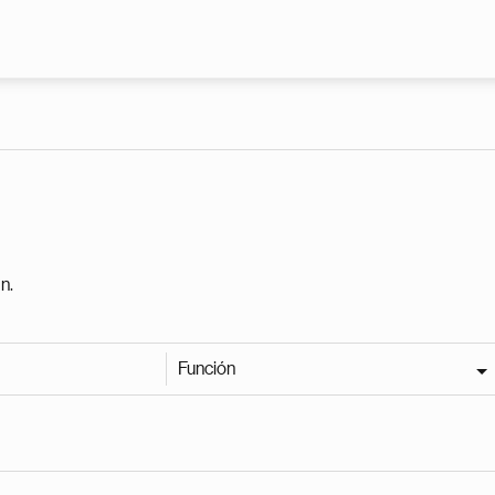
Pasar al contenido principal
n.
Función