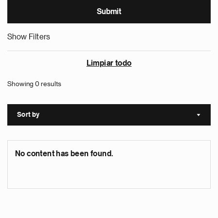
Show Filters
Limpiar todo
Showing 0 results
Sort by
Sort a
No content has been found.