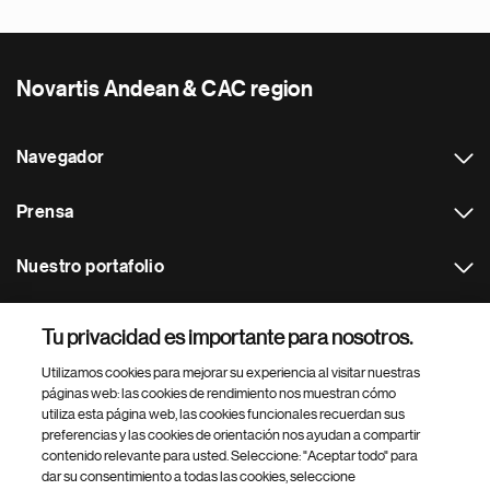
Novartis Andean & CAC region
Navegador
Prensa
Nuestro portafolio
Otras webs
Tu privacidad es importante para nosotros.
Utilizamos cookies para mejorar su experiencia al visitar nuestras
Footer Site Search
páginas web: las cookies de rendimiento nos muestran cómo
utiliza esta página web, las cookies funcionales recuerdan sus
preferencias y las cookies de orientación nos ayudan a compartir
contenido relevante para usted. Seleccione: "Aceptar todo" para
dar su consentimiento a todas las cookies, seleccione