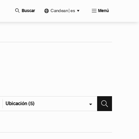
Candean | es
Buscar
Menú
Ubicación (5)