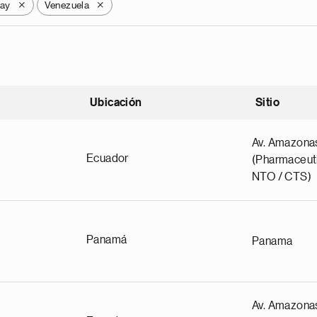
ay
Venezuela
X
X
Ubicación
Sitio
scendente
Av. Amazona
Ecuador
(Pharmaceuti
NTO / CTS)
Panamá
Panama
Av. Amazona