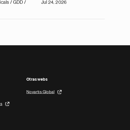
cals / GDD /
Jul 24, 2026
Otras webs
Novartis Global
is