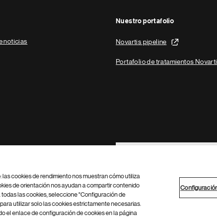
Nuestro portafolio
e noticias
Novartis pipeline
Portafolio de tratamientos Novart
Footer Site Search
b: las cookies de rendimiento nos muestran cómo utiliza
okies de orientación nos ayudan a compartir contenido
Configuració
 todas las cookies, seleccione "Configuración de
para utilizar solo las cookies estrictamente necesarias.
Configuración de cookies
Mapa del sitio
 el enlace de configuración de cookies en la página