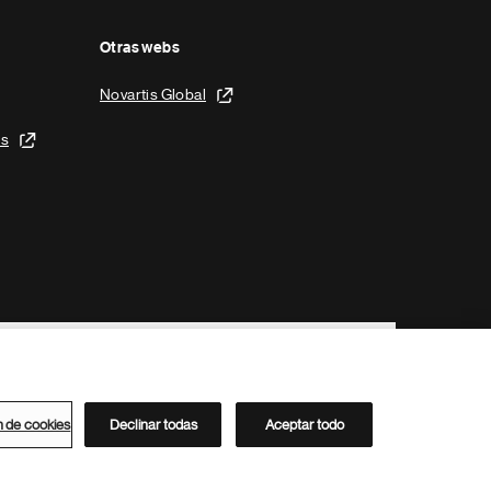
Otras webs
Novartis Global
is
n de cookies
Declinar todas
Aceptar todo
Directorio de Novartis
Este sitio está dirigido al público del clúster ACC