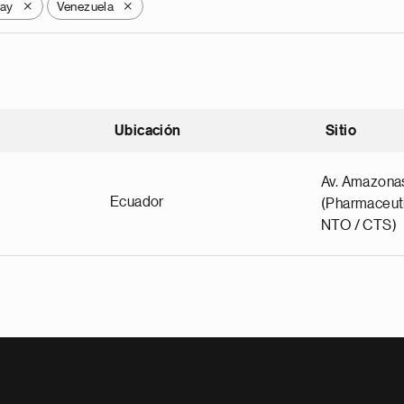
ay
Venezuela
X
X
Ubicación
Sitio
scendente
Av. Amazona
Ecuador
(Pharmaceuti
NTO / CTS)