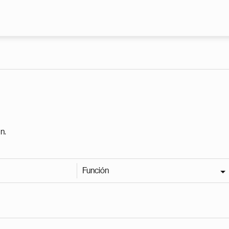
Pasar al contenido principal
n.
Función