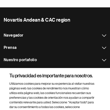
Novartis Andean & CAC region
Navegador
Prensa
Nuestro portafolio
Otras webs
Tu privacidad es importante para nosotros.
Utilizamos cookies para mejorar su experiencia al visitar nuestras
Footer Site Search
páginas web: las cookies de rendimiento nos muestran cómo
utiliza esta página web, las cookies funcionales recuerdan sus
preferencias y las cookies de orientación nos ayudan a compartir
contenido relevante para usted. Seleccione: "Aceptar todo" para
dar su consentimiento a todas las cookies, seleccione