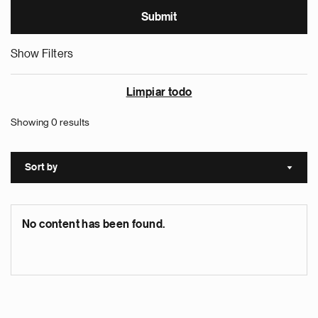
Show Filters
Limpiar todo
Showing 0 results
Sort by
Sort a
No content has been found.