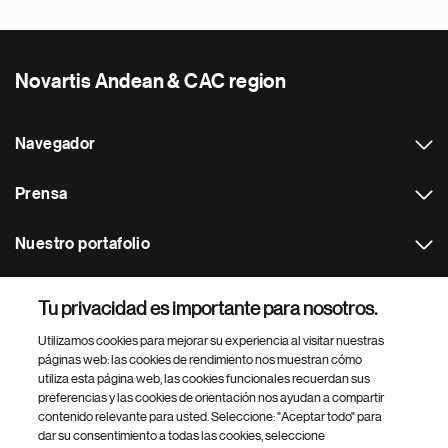
Novartis Andean & CAC region
Navegador
Prensa
Nuestro portafolio
Otras webs
Tu privacidad es importante para nosotros.
Utilizamos cookies para mejorar su experiencia al visitar nuestras
Footer Site Search
páginas web: las cookies de rendimiento nos muestran cómo
utiliza esta página web, las cookies funcionales recuerdan sus
preferencias y las cookies de orientación nos ayudan a compartir
contenido relevante para usted. Seleccione: "Aceptar todo" para
dar su consentimiento a todas las cookies, seleccione