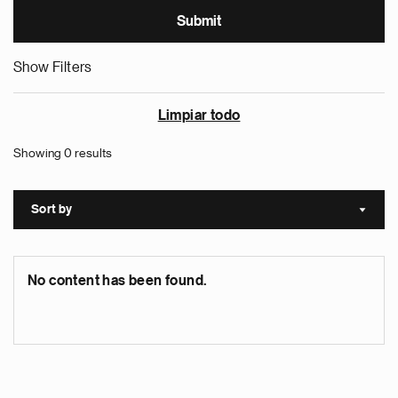
Show Filters
Limpiar todo
Showing 0 results
Sort by
Sort a
No content has been found.