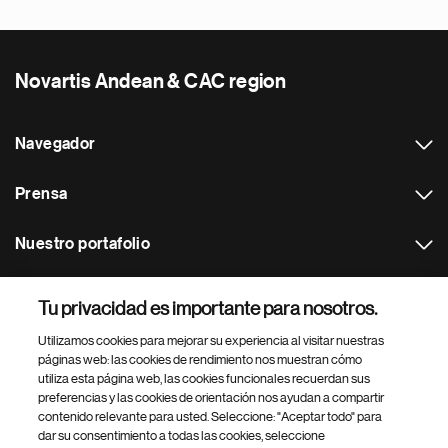
Novartis Andean & CAC region
Navegador
Prensa
Nuestro portafolio
Otras webs
Tu privacidad es importante para nosotros.
Utilizamos cookies para mejorar su experiencia al visitar nuestras
Footer Site Search
páginas web: las cookies de rendimiento nos muestran cómo
utiliza esta página web, las cookies funcionales recuerdan sus
preferencias y las cookies de orientación nos ayudan a compartir
contenido relevante para usted. Seleccione: "Aceptar todo" para
dar su consentimiento a todas las cookies, seleccione