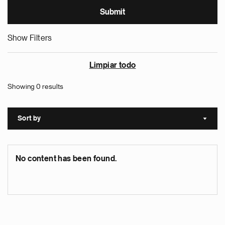
Show Filters
Limpiar todo
Showing 0 results
Sort by
Sort a
No content has been found.