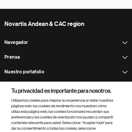
Novartis Andean & CAC region
Navegador
Prensa
Nuestro portafolio
Otras webs
Tu privacidad es importante para nosotros.
Utilizamos cookies para mejorar su experiencia al visitar nuestras
Footer Site Search
páginas web: las cookies de rendimiento nos muestran cómo
utiliza esta página web, las cookies funcionales recuerdan sus
preferencias y las cookies de orientación nos ayudan a compartir
contenido relevante para usted. Seleccione: "Aceptar todo" para
dar su consentimiento a todas las cookies, seleccione