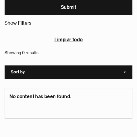
Show Filters
Limpiar todo
Showing 0 results
Sort by
Sort a
No content has been found.