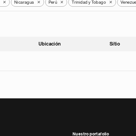
Nicaragua
Perú
Trinidad y Tobago
Venezue
X
X
X
X
Ubicación
Sitio
scendente
Nuestro portafolio