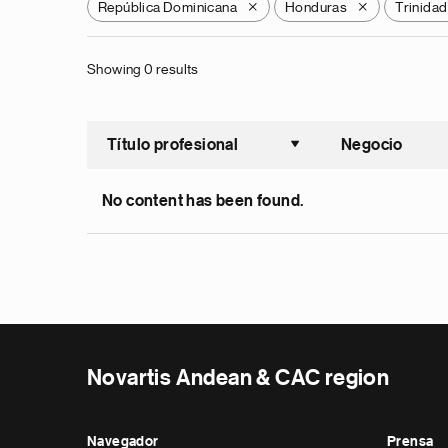
República Dominicana
Honduras
Trinida
X
X
Showing 0 results
Título profesional
Negocio
Ordenar a
No content has been found.
Novartis Andean & CAC region
Navegador
Prensa