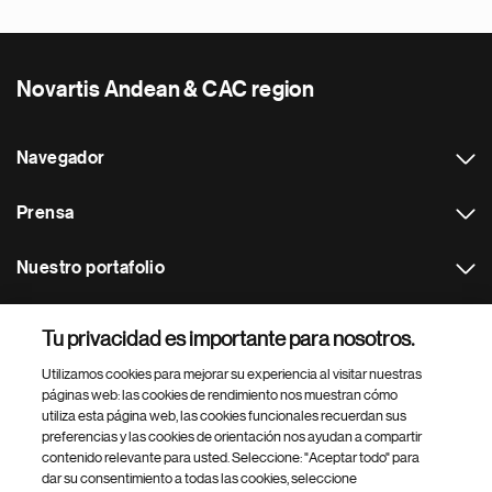
Novartis Andean & CAC region
Navegador
Prensa
Nuestro portafolio
Otras webs
Tu privacidad es importante para nosotros.
Utilizamos cookies para mejorar su experiencia al visitar nuestras
Footer Site Search
páginas web: las cookies de rendimiento nos muestran cómo
utiliza esta página web, las cookies funcionales recuerdan sus
preferencias y las cookies de orientación nos ayudan a compartir
contenido relevante para usted. Seleccione: "Aceptar todo" para
dar su consentimiento a todas las cookies, seleccione