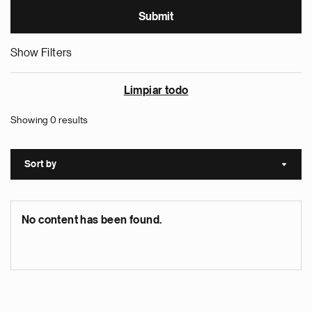
Show Filters
Limpiar todo
Showing 0 results
Sort by
Sort a
No content has been found.