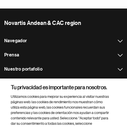
Novartis Andean & CAC region
Navegador
Prensa
Nuestro portafolio
Otras webs
Tu privacidad es importante para nosotros.
Utilizamos cookies para mejorar su experiencia al visitar nuestras
Footer Site Search
páginas web: las cookies de rendimiento nos muestran cómo
utiliza esta página web, las cookies funcionales recuerdan sus
preferencias y las cookies de orientación nos ayudan a compartir
contenido relevante para usted. Seleccione: "Aceptar todo" para
dar su consentimiento a todas las cookies, seleccione