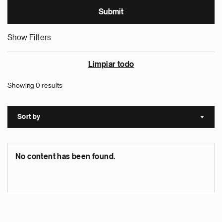
Show Filters
Limpiar todo
Showing 0 results
Sort by
Sort a
No content has been found.