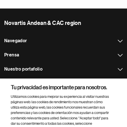
Novartis Andean & CAC region
Navegador
Prensa
Nuestro portafolio
Otras webs
Tu privacidad es importante para nosotros.
Utilizamos cookies para mejorar su experiencia al visitar nuestras
Footer Site Search
páginas web: las cookies de rendimiento nos muestran cómo
utiliza esta página web, las cookies funcionales recuerdan sus
preferencias y las cookies de orientación nos ayudan a compartir
contenido relevante para usted. Seleccione: "Aceptar todo" para
dar su consentimiento a todas las cookies, seleccione