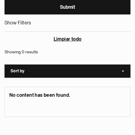
Show Filters
Limpiar todo
Showing 0 results
Sort by
Sort a
No content has been found.