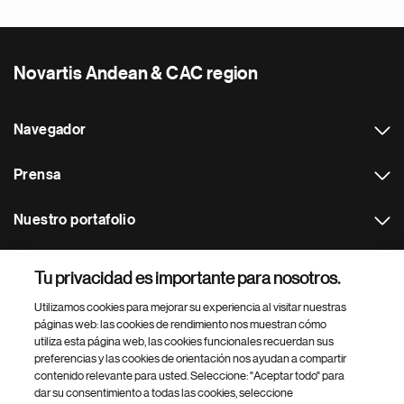
Novartis Andean & CAC region
Navegador
Prensa
Nuestro portafolio
Otras webs
Tu privacidad es importante para nosotros.
Utilizamos cookies para mejorar su experiencia al visitar nuestras
Footer Site Search
páginas web: las cookies de rendimiento nos muestran cómo
utiliza esta página web, las cookies funcionales recuerdan sus
preferencias y las cookies de orientación nos ayudan a compartir
contenido relevante para usted. Seleccione: "Aceptar todo" para
dar su consentimiento a todas las cookies, seleccione