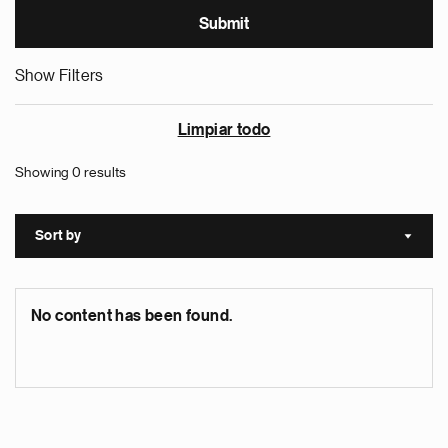
Show Filters
Limpiar todo
Showing 0 results
Sort by
Sort a
No content has been found.