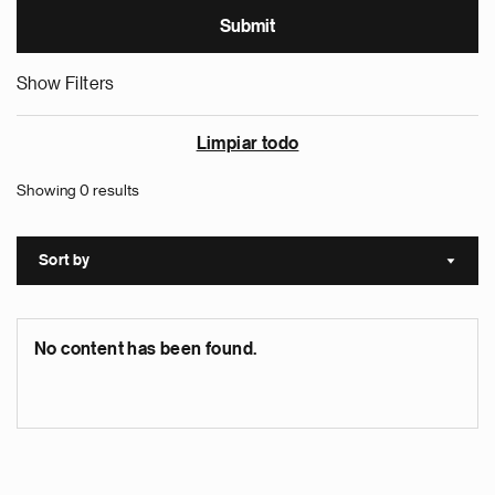
Show Filters
Limpiar todo
Showing 0 results
Sort by
Sort a
No content has been found.