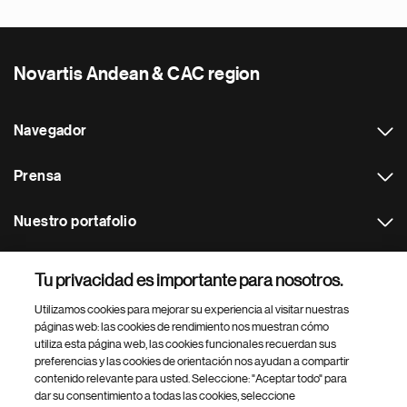
Novartis Andean & CAC region
Navegador
Prensa
Nuestro portafolio
Otras webs
Tu privacidad es importante para nosotros.
Utilizamos cookies para mejorar su experiencia al visitar nuestras
Footer Site Search
páginas web: las cookies de rendimiento nos muestran cómo
utiliza esta página web, las cookies funcionales recuerdan sus
preferencias y las cookies de orientación nos ayudan a compartir
contenido relevante para usted. Seleccione: "Aceptar todo" para
dar su consentimiento a todas las cookies, seleccione