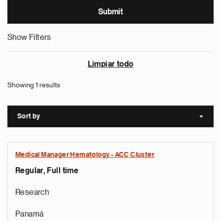
Show Filters
Limpiar todo
Showing 1 results
Sort by
Sort a
Medical Manager Hematology - ACC Cluster
Regular, Full time
Research
Panamá