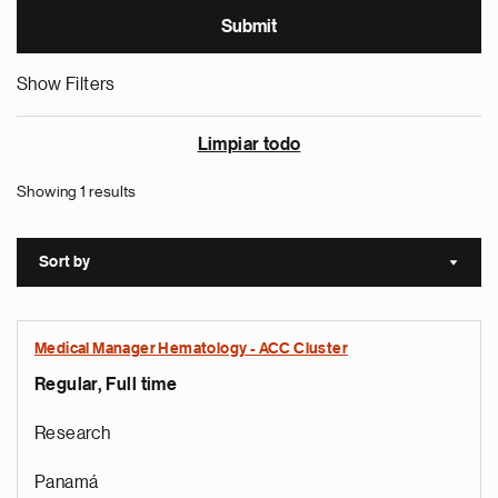
Show Filters
Limpiar todo
Showing 1 results
Sort by
Sort a
Medical Manager Hematology - ACC Cluster
Regular, Full time
Research
Panamá