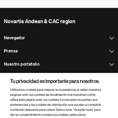
Novartis Andean & CAC region
Navegador
Prensa
Nuestro portafolio
Otras webs
Tu privacidad es importante para nosotros.
Utilizamos cookies para mejorar su experiencia al visitar nuestras
Footer Site Search
páginas web: las cookies de rendimiento nos muestran cómo
utiliza esta página web, las cookies funcionales recuerdan sus
preferencias y las cookies de orientación nos ayudan a compartir
contenido relevante para usted. Seleccione: "Aceptar todo" para
dar su consentimiento a todas las cookies, seleccione