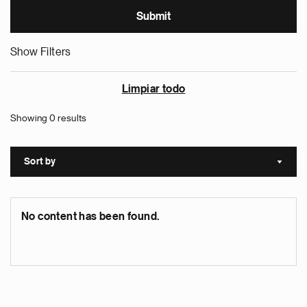
Show Filters
Limpiar todo
Showing 0 results
Sort by
Sort a
No content has been found.