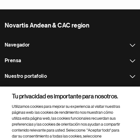
Novartis Andean & CAC region
Navegador
Prensa
Nuestro portafolio
Otras webs
Tu privacidad es importante para nosotros.
Utilizamos cookies para mejorar su experiencia al visitar nuestras
Footer Site Search
páginas web: las cookies de rendimiento nos muestran cómo
utiliza esta página web, las cookies funcionales recuerdan sus
preferencias y las cookies de orientación nos ayudan a compartir
contenido relevante para usted. Seleccione: "Aceptar todo" para
dar su consentimiento a todas las cookies, seleccione