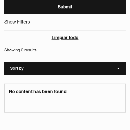
Show Filters
Limpiar todo
Showing 0 results
Sort by
Sort a
No content has been found.