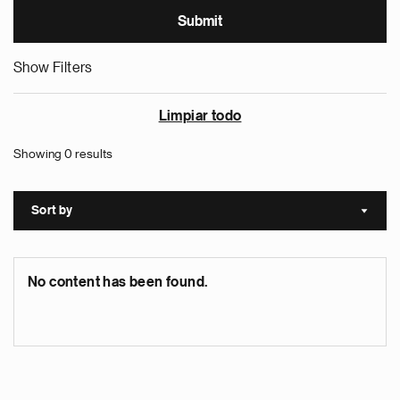
Show Filters
Limpiar todo
Showing 0 results
Sort by
Sort a
No content has been found.