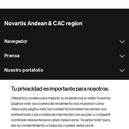
Novartis Andean & CAC region
Navegador
Prensa
Nuestro portafolio
Otras webs
Tu privacidad es importante para nosotros.
Utilizamos cookies para mejorar su experiencia al visitar nuestras
Footer Site Search
páginas web: las cookies de rendimiento nos muestran cómo
utiliza esta página web, las cookies funcionales recuerdan sus
preferencias y las cookies de orientación nos ayudan a compartir
contenido relevante para usted. Seleccione: "Aceptar todo" para
dar su consentimiento a todas las cookies, seleccione