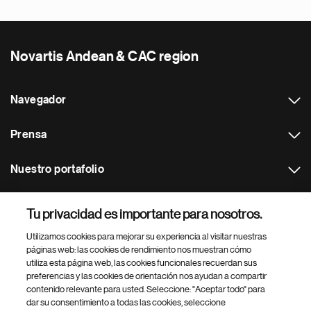
Novartis Andean & CAC region
Navegador
Prensa
Nuestro portafolio
Otras webs
Tu privacidad es importante para nosotros.
Utilizamos cookies para mejorar su experiencia al visitar nuestras
Footer Site Search
páginas web: las cookies de rendimiento nos muestran cómo
utiliza esta página web, las cookies funcionales recuerdan sus
preferencias y las cookies de orientación nos ayudan a compartir
contenido relevante para usted. Seleccione: "Aceptar todo" para
dar su consentimiento a todas las cookies, seleccione