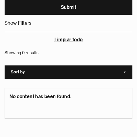
Show Filters
Limpiar todo
Showing 0 results
Sort by
Sort a
No content has been found.