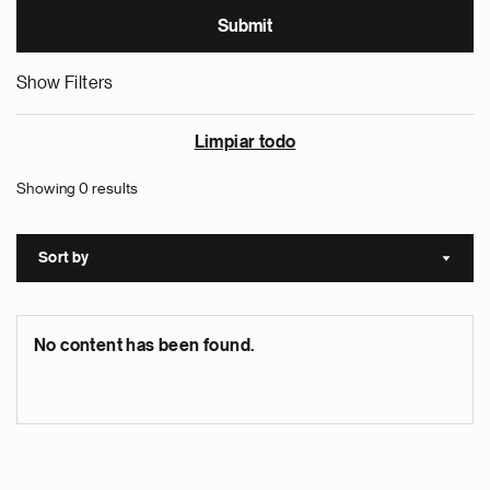
Show Filters
Limpiar todo
Showing 0 results
Sort by
Sort a
No content has been found.