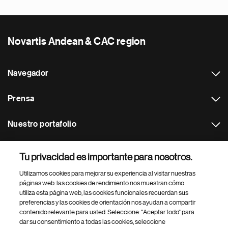
Novartis Andean & CAC region
Navegador
Prensa
Nuestro portafolio
Otras webs
Tu privacidad es importante para nosotros.
Utilizamos cookies para mejorar su experiencia al visitar nuestras
Footer Site Search
páginas web: las cookies de rendimiento nos muestran cómo
utiliza esta página web, las cookies funcionales recuerdan sus
preferencias y las cookies de orientación nos ayudan a compartir
contenido relevante para usted. Seleccione: "Aceptar todo" para
dar su consentimiento a todas las cookies, seleccione