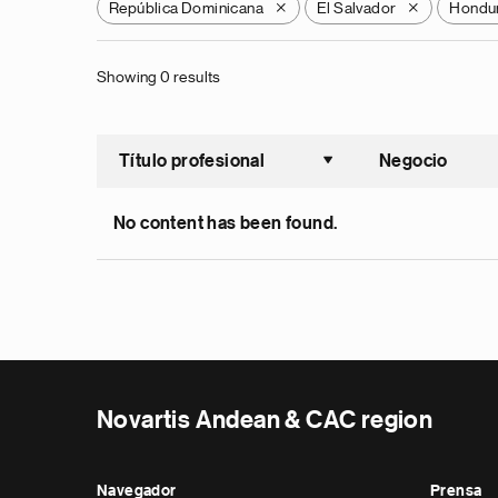
República Dominicana
El Salvador
Hondu
X
X
Showing 0 results
Título profesional
Negocio
Ordenar a
No content has been found.
Novartis Andean & CAC region
Navegador
Prensa