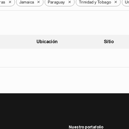
ras
Jamaica
Paraguay
Trinidad y Tobago
U
X
X
X
X
Ubicación
Sitio
scendente
Nuestro portafolio