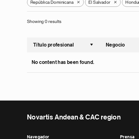
República Dominicana
El Salvador
Hondu
X
X
Showing 0 results
Título profesional
Negocio
Ordenar a
No content has been found.
Novartis Andean & CAC region
Navegador
Prensa