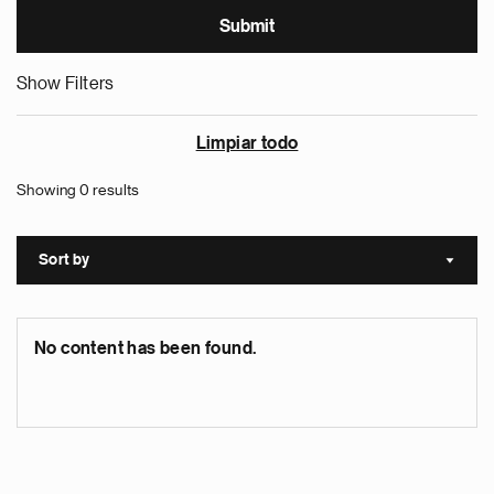
Show Filters
Limpiar todo
Showing 0 results
Sort by
Sort a
No content has been found.