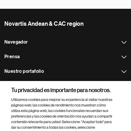
Novartis Andean & CAC region
Navegador
Prensa
Nuestro portafolio
Otras webs
Tu privacidad es importante para nosotros.
Utilizamos cookies para mejorar su experiencia al visitar nuestras
Footer Site Search
páginas web: las cookies de rendimiento nos muestran cómo
utiliza esta página web, las cookies funcionales recuerdan sus
preferencias y las cookies de orientación nos ayudan a compartir
contenido relevante para usted. Seleccione: "Aceptar todo" para
dar su consentimiento a todas las cookies, seleccione