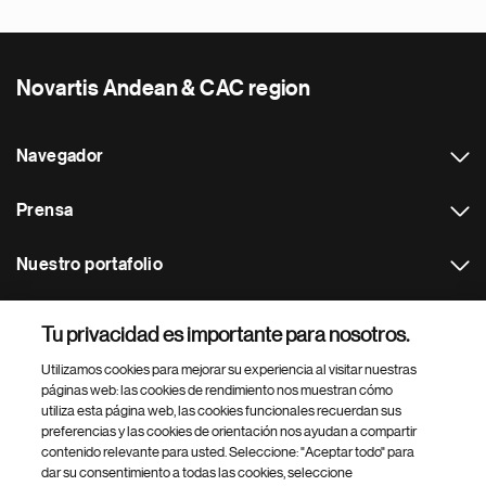
Novartis Andean & CAC region
Navegador
Prensa
Nuestro portafolio
Otras webs
Tu privacidad es importante para nosotros.
Utilizamos cookies para mejorar su experiencia al visitar nuestras
Footer Site Search
páginas web: las cookies de rendimiento nos muestran cómo
utiliza esta página web, las cookies funcionales recuerdan sus
preferencias y las cookies de orientación nos ayudan a compartir
contenido relevante para usted. Seleccione: "Aceptar todo" para
dar su consentimiento a todas las cookies, seleccione