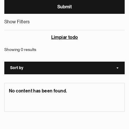
Show Filters
Limpiar todo
Showing 0 results
Sort by
Sort a
No content has been found.