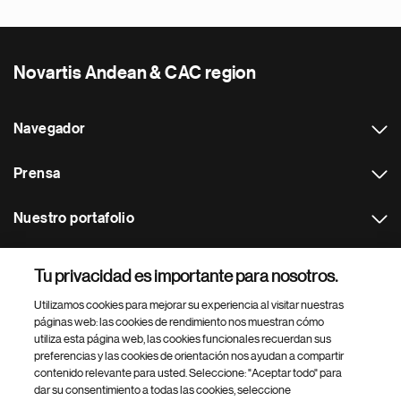
Novartis Andean & CAC region
Navegador
Prensa
Nuestro portafolio
Otras webs
Tu privacidad es importante para nosotros.
Utilizamos cookies para mejorar su experiencia al visitar nuestras
Footer Site Search
páginas web: las cookies de rendimiento nos muestran cómo
utiliza esta página web, las cookies funcionales recuerdan sus
preferencias y las cookies de orientación nos ayudan a compartir
contenido relevante para usted. Seleccione: "Aceptar todo" para
dar su consentimiento a todas las cookies, seleccione