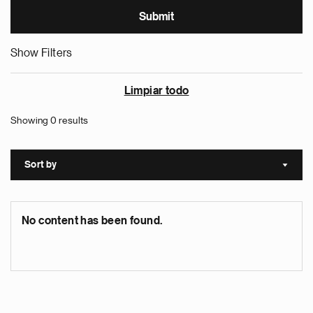
Show Filters
Limpiar todo
Showing 0 results
Sort by
Sort a
No content has been found.