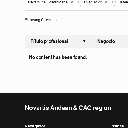
República Dominicana
El Salvador
Guate
X
X
Showing 0 results
Título profesional
Negocio
Ordenar a
No content has been found.
Novartis Andean & CAC region
Navegador
Prensa