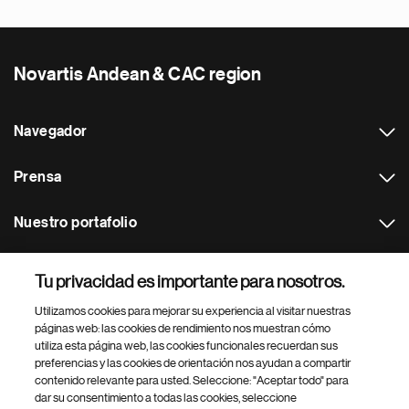
Novartis Andean & CAC region
Navegador
Prensa
Nuestro portafolio
Otras webs
Tu privacidad es importante para nosotros.
Utilizamos cookies para mejorar su experiencia al visitar nuestras
Footer Site Search
páginas web: las cookies de rendimiento nos muestran cómo
utiliza esta página web, las cookies funcionales recuerdan sus
preferencias y las cookies de orientación nos ayudan a compartir
contenido relevante para usted. Seleccione: "Aceptar todo" para
dar su consentimiento a todas las cookies, seleccione