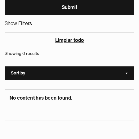
Show Filters
Limpiar todo
Showing 0 results
Sort by
Sort a
No content has been found.