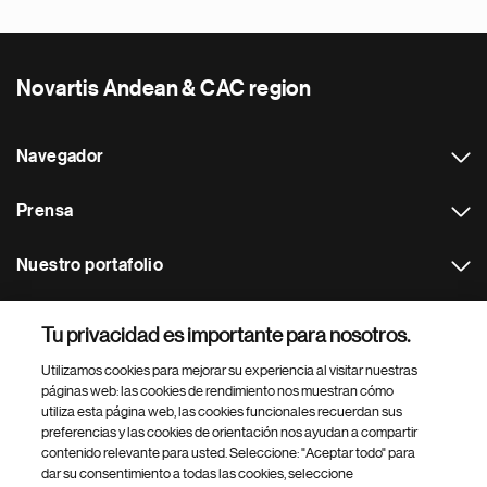
Novartis Andean & CAC region
Navegador
Prensa
Nuestro portafolio
Otras webs
Tu privacidad es importante para nosotros.
Utilizamos cookies para mejorar su experiencia al visitar nuestras
Footer Site Search
páginas web: las cookies de rendimiento nos muestran cómo
utiliza esta página web, las cookies funcionales recuerdan sus
preferencias y las cookies de orientación nos ayudan a compartir
contenido relevante para usted. Seleccione: "Aceptar todo" para
dar su consentimiento a todas las cookies, seleccione