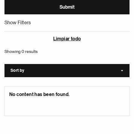
Show Filters
Limpiar todo
Showing 0 results
Sort by
Sort a
No content has been found.